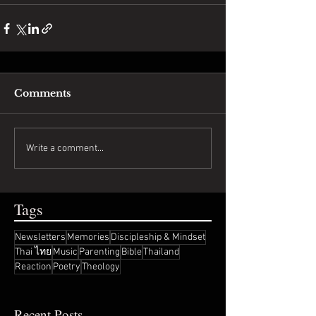
Comments
Write a comment...
Tags
Newsletters
Memories
Discipleship & Mindset
Thai ไทย
Music
Parenting
Bible
Thailand
Reaction
Poetry
Theology
Recent Posts